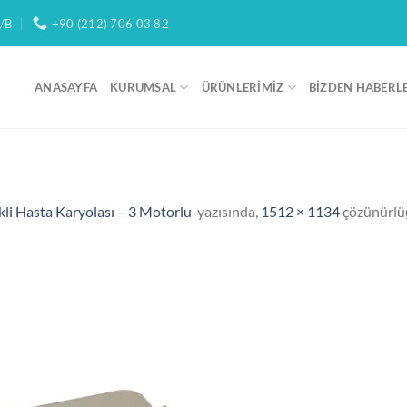
/B
+90 (212) 706 03 82
ANASAYFA
KURUMSAL
ÜRÜNLERIMIZ
BIZDEN HABERL
li Hasta Karyolası – 3 Motorlu
yazısında,
1512 × 1134
çözünürlü