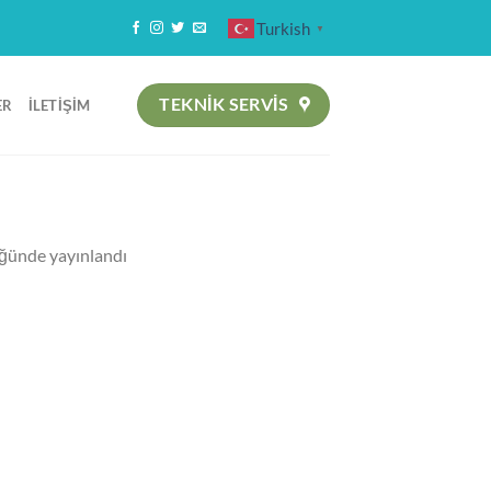
Turkish
▼
TEKNIK SERVİS
ER
İLETIŞIM
ğünde yayınlandı