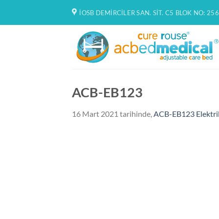
İçeriğe
İOSB DEMIRCILER SAN. SIT. C5 BLOK NO: 256
atla
ACB-EB123
16 Mart 2021
tarihinde,
ACB-EB123 Elektrik