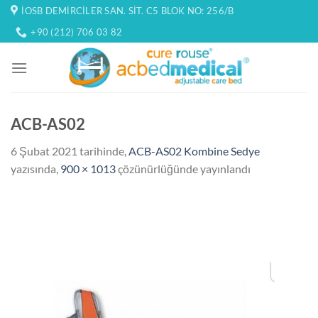
İçeriğe
İOSB DEMIRCILER SAN. SIT. C5 BLOK NO: 256/B
atla
+90 (212) 706 03 82
ACB-AS02
6 Şubat 2021
tarihinde,
ACB-AS02 Kombine Sedye
yazısında,
900 × 1013
çözünürlüğünde yayınlandı