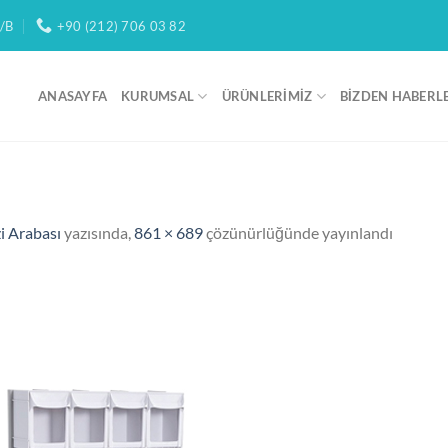
/B
+90 (212) 706 03 82
ANASAYFA
KURUMSAL
ÜRÜNLERIMIZ
BIZDEN HABERL
 Arabası
yazısında,
861 × 689
çözünürlüğünde yayınlandı