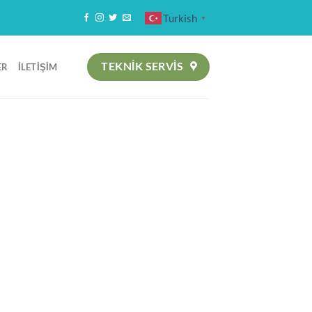
Turkish
▼
TEKNIK SERVİS
ER
İLETIŞIM