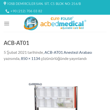
İçeriğe
İOSB DEMIRCILER SAN. SIT. C5 BLOK NO: 256/B
atla
+90 (212) 706 03 82
ACB-AT01
5 Şubat 2021
tarihinde,
ACB-AT01 Anestezi Arabası
yazısında,
850 × 1134
çözünürlüğünde yayınlandı