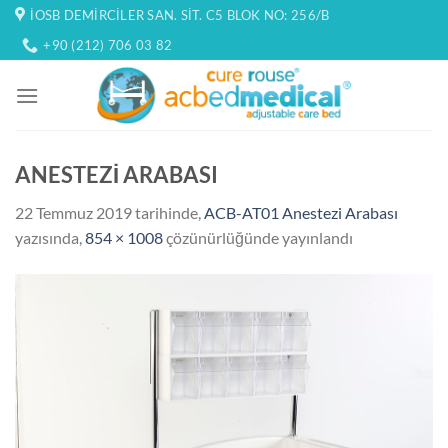
İçeriğe
İOSB DEMIRCILER SAN. SIT. C5 BLOK NO: 256/B
atla
+90 (212) 706 03 82
ANESTEZİ ARABASI
22 Temmuz 2019
tarihinde,
ACB-AT01 Anestezi Arabası
yazısında,
854 × 1008
çözünürlüğünde yayınlandı