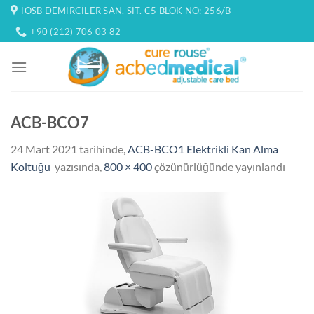
İçeriğe
İOSB DEMIRCILER SAN. SIT. C5 BLOK NO: 256/B
atla
+90 (212) 706 03 82
ACB-BCO7
24 Mart 2021
tarihinde,
ACB-BCO1 Elektrikli Kan Alma
Koltuğu
yazısında,
800 × 400
çözünürlüğünde yayınlandı