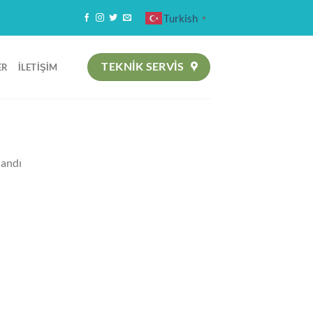
Turkish
▼
TEKNIK SERVİS
ER
İLETIŞIM
landı