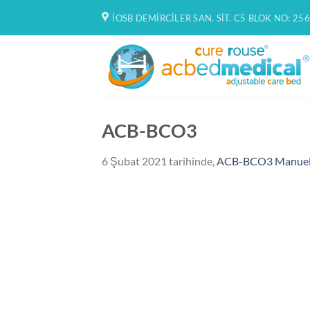
İçeriğe
İOSB DEMIRCILER SAN. SIT. C5 BLOK NO: 256
atla
ACB-BCO3
6 Şubat 2021
tarihinde,
ACB-BCO3 Manuel