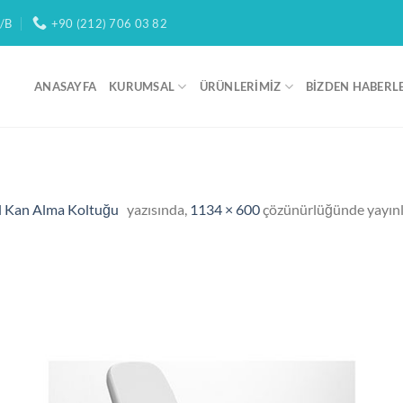
/B
+90 (212) 706 03 82
ANASAYFA
KURUMSAL
ÜRÜNLERIMIZ
BIZDEN HABERL
 Kan Alma Koltuğu
yazısında,
1134 × 600
çözünürlüğünde yayın