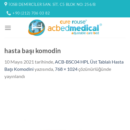
İçeriğe
İOSB DEMIRCILER SAN. SIT. C5 BLOK NO: 256/B
atla
+90 (212) 706 03 82
hasta başı komodin
10 Mayıs 2021
tarihinde,
ACB-BSC04 HPL Üst Tablalı Hasta
Başı Komodini
yazısında,
768 × 1024
çözünürlüğünde
yayınlandı