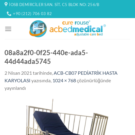
İçeriğe
İOSB DEMIRCILER SAN. SIT. C5 BLOK NO: 256/B
atla
+90 (212) 706 03 82
08a8a2f0-0f25-440e-ada5-
44d44ada5745
2 Nisan 2021
tarihinde,
ACB-CB07 PEDİATRİK HASTA
KARYOLASI
yazısında,
1024 × 768
çözünürlüğünde
yayınlandı