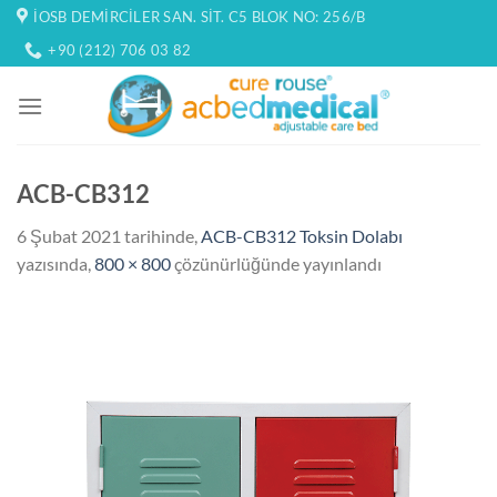
İçeriğe
İOSB DEMIRCILER SAN. SIT. C5 BLOK NO: 256/B
atla
+90 (212) 706 03 82
ACB-CB312
6 Şubat 2021
tarihinde,
ACB-CB312 Toksin Dolabı
yazısında,
800 × 800
çözünürlüğünde yayınlandı