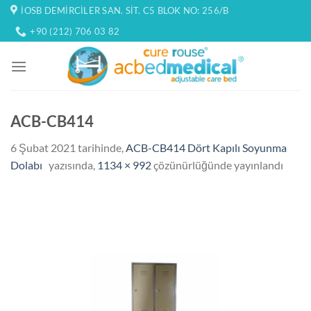
İçeriğe
İOSB DEMIRCILER SAN. SIT. C5 BLOK NO: 256/B
atla
+90 (212) 706 03 82
ACB-CB414
6 Şubat 2021
tarihinde,
ACB-CB414 Dört Kapılı Soyunma
Dolabı
yazısında,
1134 × 992
çözünürlüğünde yayınlandı