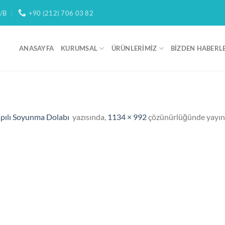
/B
+90 (212) 706 03 82
ANASAYFA
KURUMSAL
ÜRÜNLERIMIZ
BIZDEN HABERL
pılı Soyunma Dolabı
yazısında,
1134 × 992
çözünürlüğünde yayın