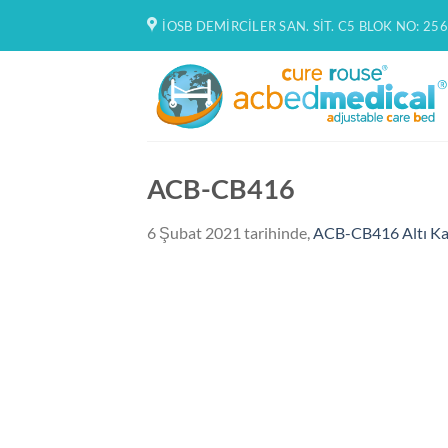
İçeriğe
İOSB DEMIRCILER SAN. SIT. C5 BLOK NO: 256
atla
ACB-CB416
6 Şubat 2021
tarihinde,
ACB-CB416 Altı Ka