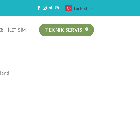
Turkish
▼
TEKNIK SERVİS
ER
İLETIŞIM
landı