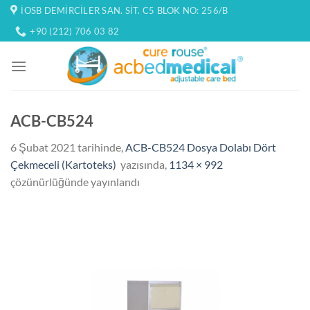
İçeriğe
İOSB DEMIRCILER SAN. SIT. C5 BLOK NO: 256/B
atla
+90 (212) 706 03 82
ACB-CB524
6 Şubat 2021
tarihinde,
ACB-CB524 Dosya Dolabı Dört
Çekmeceli (Kartoteks)
yazısında,
1134 × 992
çözünürlüğünde yayınlandı