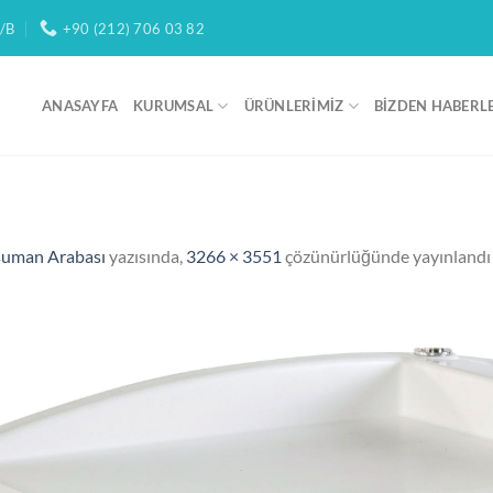
/B
+90 (212) 706 03 82
ANASAYFA
KURUMSAL
ÜRÜNLERIMIZ
BIZDEN HABERL
uman Arabası
yazısında,
3266 × 3551
çözünürlüğünde yayınlandı