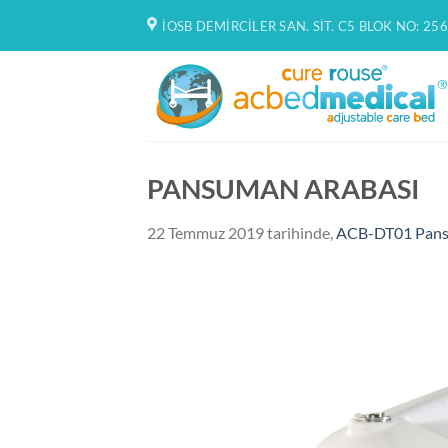
İçeriğe
İOSB DEMIRCILER SAN. SIT. C5 BLOK NO: 256
atla
PANSUMAN ARABASI
22 Temmuz 2019
tarihinde,
ACB-DT01 Pans