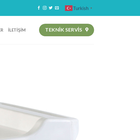
Turkish
▼
TEKNIK SERVİS
ER
İLETIŞIM