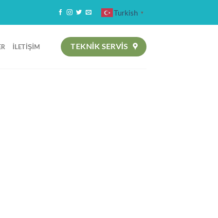
Turkish
▼
TEKNIK SERVİS
ER
İLETIŞIM