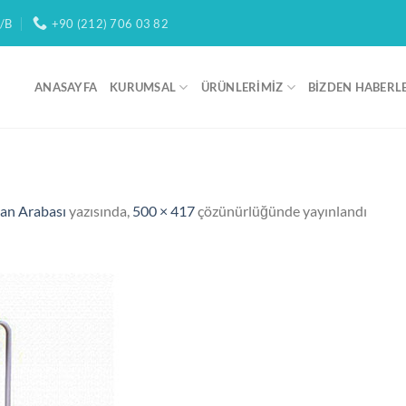
/B
+90 (212) 706 03 82
ANASAYFA
KURUMSAL
ÜRÜNLERIMIZ
BIZDEN HABERL
n Arabası
yazısında,
500 × 417
çözünürlüğünde yayınlandı