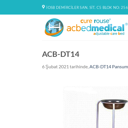
İçeriğe
İOSB DEMIRCILER SAN. SIT. C5 BLOK NO: 256
atla
ACB-DT14
6 Şubat 2021
tarihinde,
ACB-DT14 Pansuma