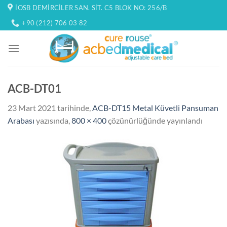
İçeriğe
İOSB DEMIRCILER SAN. SIT. C5 BLOK NO: 256/B
atla
+90 (212) 706 03 82
ACB-DT01
23 Mart 2021
tarihinde,
ACB-DT15 Metal Küvetli Pansuman
Arabası
yazısında,
800 × 400
çözünürlüğünde yayınlandı