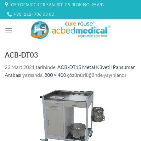
İçeriğe
İOSB DEMIRCILER SAN. SIT. C5 BLOK NO: 256/B
atla
+90 (212) 706 03 82
ACB-DT03
23 Mart 2021
tarihinde,
ACB-DT15 Metal Küvetli Pansuman
Arabası
yazısında,
800 × 400
çözünürlüğünde yayınlandı