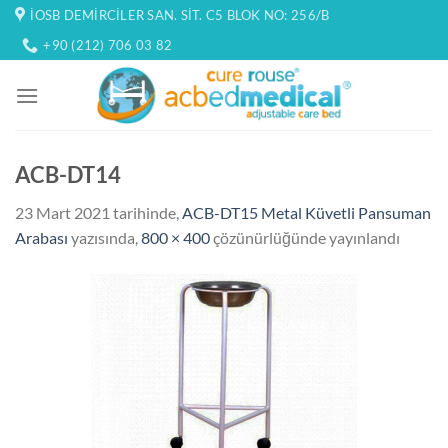
İçeriğe
İOSB DEMIRCILER SAN. SIT. C5 BLOK NO: 256/B
atla
+90 (212) 706 03 82
ACB-DT14
23 Mart 2021
tarihinde,
ACB-DT15 Metal Küvetli Pansuman
Arabası
yazısında,
800 × 400
çözünürlüğünde yayınlandı