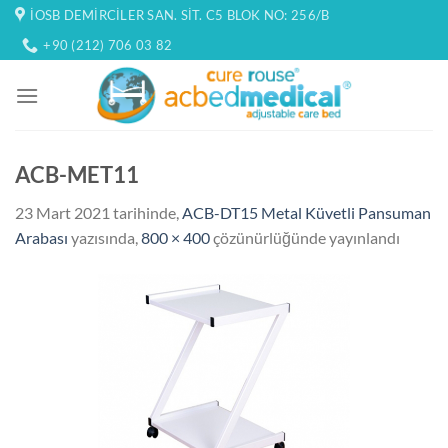
İçeriğe
İOSB DEMIRCILER SAN. SIT. C5 BLOK NO: 256/B
atla
+90 (212) 706 03 82
ACB-MET11
23 Mart 2021
tarihinde,
ACB-DT15 Metal Küvetli Pansuman
Arabası
yazısında,
800 × 400
çözünürlüğünde yayınlandı