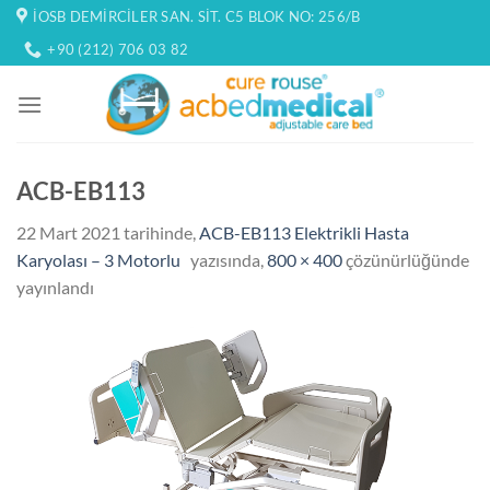
İçeriğe
İOSB DEMIRCILER SAN. SIT. C5 BLOK NO: 256/B
atla
+90 (212) 706 03 82
ACB-EB113
22 Mart 2021
tarihinde,
ACB-EB113 Elektrikli Hasta
Karyolası – 3 Motorlu
yazısında,
800 × 400
çözünürlüğünde
yayınlandı