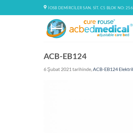
İçeriğe
İOSB DEMIRCILER SAN. SIT. C5 BLOK NO: 256
atla
ACB-EB124
6 Şubat 2021
tarihinde,
ACB-EB124 Elektrik