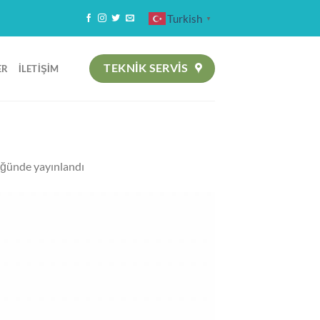
Turkish
▼
TEKNIK SERVİS
ER
İLETIŞIM
ğünde yayınlandı