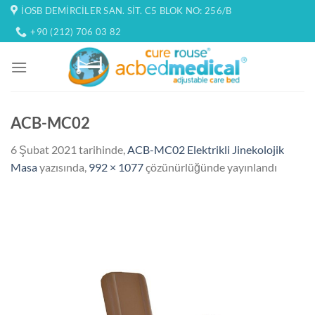
İçeriğe
İOSB DEMIRCILER SAN. SIT. C5 BLOK NO: 256/B
atla
+90 (212) 706 03 82
ACB-MC02
6 Şubat 2021
tarihinde,
ACB-MC02 Elektrikli Jinekolojik
Masa
yazısında,
992 × 1077
çözünürlüğünde yayınlandı