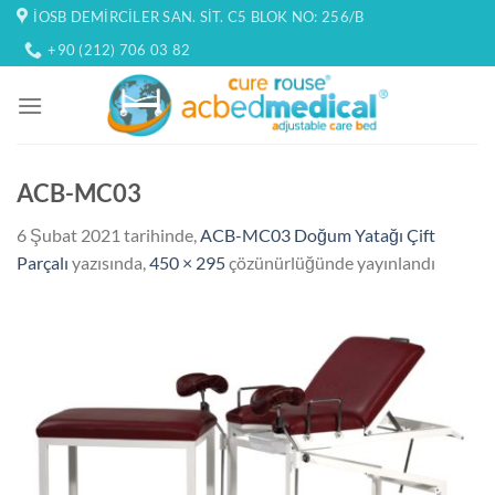
İçeriğe
İOSB DEMIRCILER SAN. SIT. C5 BLOK NO: 256/B
atla
+90 (212) 706 03 82
ACB-MC03
6 Şubat 2021
tarihinde,
ACB-MC03 Doğum Yatağı Çift
Parçalı
yazısında,
450 × 295
çözünürlüğünde yayınlandı