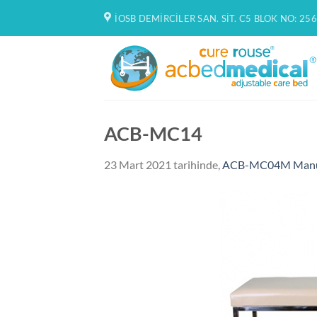
İçeriğe
İOSB DEMIRCILER SAN. SIT. C5 BLOK NO: 256
atla
ACB-MC14
23 Mart 2021
tarihinde,
ACB-MC04M Manuel