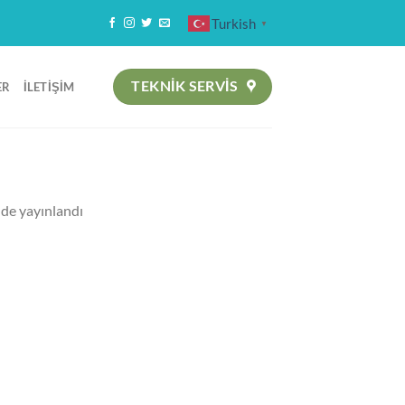
Turkish
▼
TEKNIK SERVİS
ER
İLETIŞIM
de yayınlandı