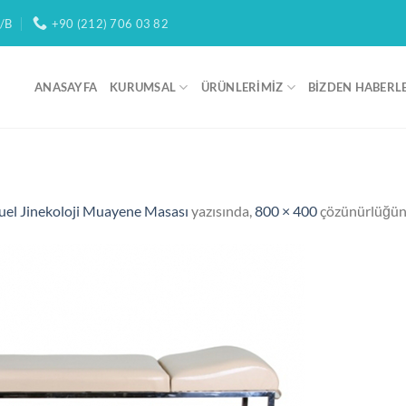
/B
+90 (212) 706 03 82
ANASAYFA
KURUMSAL
ÜRÜNLERIMIZ
BIZDEN HABERL
 Jinekoloji Muayene Masası
yazısında,
800 × 400
çözünürlüğün