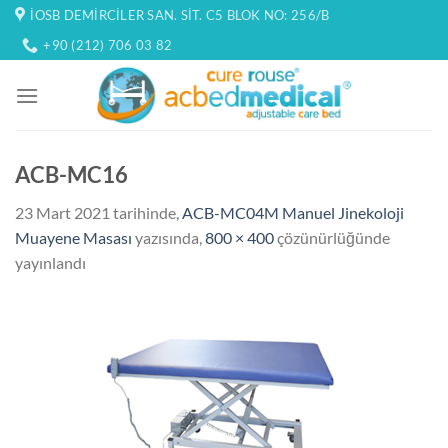
İçeriğe
İOSB DEMIRCILER SAN. SIT. C5 BLOK NO: 256/B
atla
+90 (212) 706 03 82
ACB-MC16
23 Mart 2021
tarihinde,
ACB-MC04M Manuel Jinekoloji
Muayene Masası
yazısında,
800 × 400
çözünürlüğünde
yayınlandı