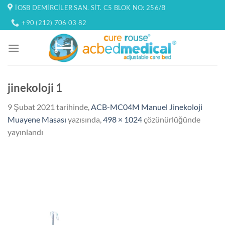
İçeriğe
İOSB DEMIRCILER SAN. SIT. C5 BLOK NO: 256/B
atla
+90 (212) 706 03 82
jinekoloji 1
9 Şubat 2021
tarihinde,
ACB-MC04M Manuel Jinekoloji
Muayene Masası
yazısında,
498 × 1024
çözünürlüğünde
yayınlandı