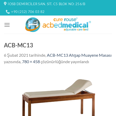
İçeriğe
İOSB DEMIRCILER SAN. SIT. C5 BLOK NO: 256/B
atla
+90 (212) 706 03 82
ACB-MC13
6 Şubat 2021
tarihinde,
ACB-MC13 Ahşap Muayene Masası
yazısında,
780 × 458
çözünürlüğünde yayınlandı