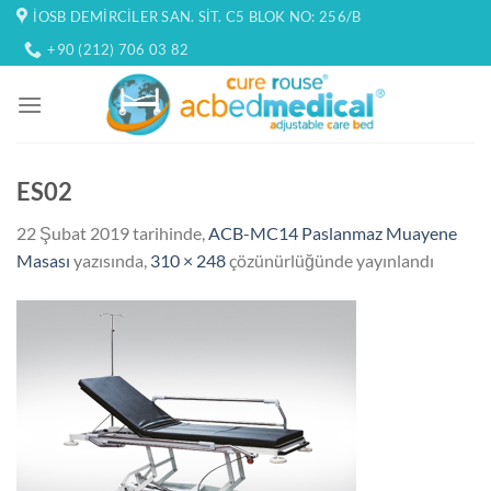
İçeriğe
İOSB DEMIRCILER SAN. SIT. C5 BLOK NO: 256/B
atla
+90 (212) 706 03 82
ES02
22 Şubat 2019
tarihinde,
ACB-MC14 Paslanmaz Muayene
Masası
yazısında,
310 × 248
çözünürlüğünde yayınlandı