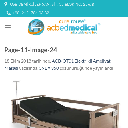
İçeriğe
İOSB DEMIRCILER SAN. SIT. C5 BLOK NO: 256/B
atla
+90 (212) 706 03 82
Page-11-Image-24
18 Ekim 2018
tarihinde,
ACB-OT01 Elektrikli Ameliyat
Masası
yazısında,
591 × 350
çözünürlüğünde yayınlandı