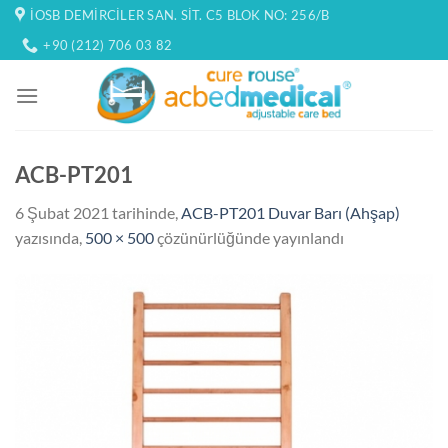
İçeriğe
İOSB DEMIRCILER SAN. SIT. C5 BLOK NO: 256/B
atla
+90 (212) 706 03 82
ACB-PT201
6 Şubat 2021
tarihinde,
ACB-PT201 Duvar Barı (Ahşap)
yazısında,
500 × 500
çözünürlüğünde yayınlandı