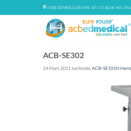
İçeriğe
İOSB DEMIRCILER SAN. SIT. C5 BLOK NO: 256
atla
ACB-SE302
24 Mart 2021
tarihinde,
ACB-SE101N Hemşire