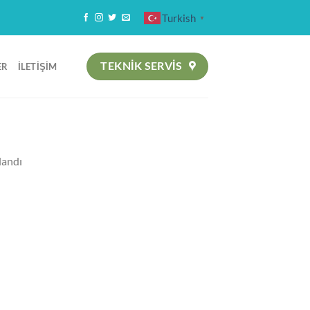
Turkish
▼
TEKNIK SERVİS
ER
İLETIŞIM
landı