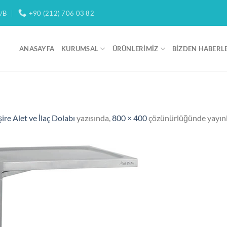
/B
+90 (212) 706 03 82
ANASAYFA
KURUMSAL
ÜRÜNLERIMIZ
BIZDEN HABERL
 Alet ve İlaç Dolabı
yazısında,
800 × 400
çözünürlüğünde yayın