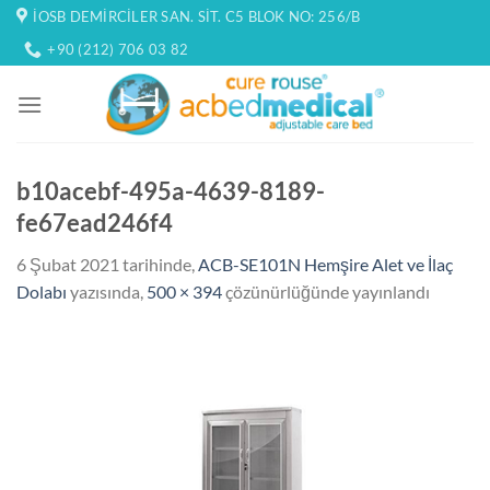
İçeriğe
İOSB DEMIRCILER SAN. SIT. C5 BLOK NO: 256/B
atla
+90 (212) 706 03 82
b10acebf-495a-4639-8189-
fe67ead246f4
6 Şubat 2021
tarihinde,
ACB-SE101N Hemşire Alet ve İlaç
Dolabı
yazısında,
500 × 394
çözünürlüğünde yayınlandı