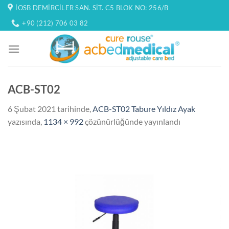
İçeriğe
İOSB DEMIRCILER SAN. SIT. C5 BLOK NO: 256/B
atla
+90 (212) 706 03 82
ACB-ST02
6 Şubat 2021
tarihinde,
ACB-ST02 Tabure Yıldız Ayak
yazısında,
1134 × 992
çözünürlüğünde yayınlandı