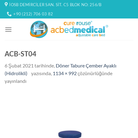
İçeriğe
İOSB DEMIRCILER SAN. SIT. C5 BLOK NO: 256/B
atla
+90 (212) 706 03 82
ACB-ST04
6 Şubat 2021
tarihinde,
Döner Tabure Çember Ayaklı
(Hidrolikli)
yazısında,
1134 × 992
çözünürlüğünde
yayınlandı