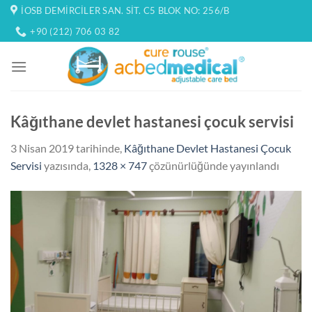
İçeriğe
İOSB DEMIRCILER SAN. SIT. C5 BLOK NO: 256/B
atla
+90 (212) 706 03 82
Kâğıthane devlet hastanesi çocuk servisi
3 Nisan 2019
tarihinde,
Kâğıthane Devlet Hastanesi Çocuk
Servisi
yazısında,
1328 × 747
çözünürlüğünde yayınlandı