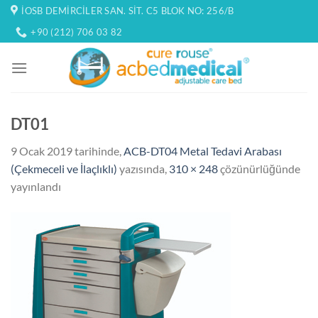
İçeriğe
İOSB DEMIRCILER SAN. SIT. C5 BLOK NO: 256/B
atla
+90 (212) 706 03 82
DT01
9 Ocak 2019
tarihinde,
ACB-DT04 Metal Tedavi Arabası
(Çekmeceli ve İlaçlıklı)
yazısında,
310 × 248
çözünürlüğünde
yayınlandı