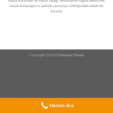
Hasta Karyolası Ve Hasta Yatağı Teknolojinin sağlık sektörüne
hayatı kolaylaştırıcı şekilde yansıması niteliğindeki elektrikli
karyola
Copyright 2026 ©
Flatsome Theme
Hemen Ara