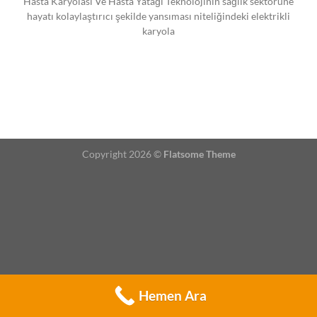
Hasta Karyolası Ve Hasta Yatağı Teknolojinin sağlık sektörüne
hayatı kolaylaştırıcı şekilde yansıması niteliğindeki elektrikli
karyola
Copyright 2026 ©
Flatsome Theme
Hemen Ara