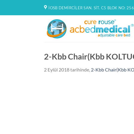
İçeriğe
İOSB DEMIRCILER SAN. SIT. C5 BLOK NO: 256
atla
2-Kbb Chair(Kbb KOLT
2 Eylül 2018
tarihinde,
2-Kbb Chair(Kbb K