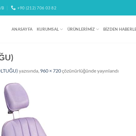
/B
+90 (212) 706 03 82
ANASAYFA
KURUMSAL
ÜRÜNLERIMIZ
BIZDEN HABERL
UĞU)
OLTUĞU)
yazısında,
960 × 720
çözünürlüğünde yayınlandı