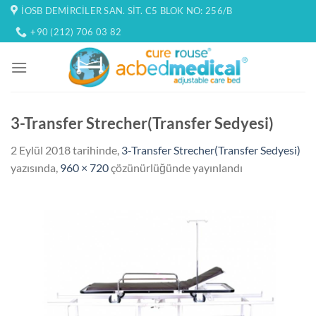
İçeriğe
İOSB DEMIRCILER SAN. SIT. C5 BLOK NO: 256/B
atla
+90 (212) 706 03 82
3-Transfer Strecher(Transfer Sedyesi)
2 Eylül 2018
tarihinde,
3-Transfer Strecher(Transfer Sedyesi)
yazısında,
960 × 720
çözünürlüğünde yayınlandı