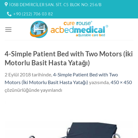
İçeriğe
İOSB DEMIRCILER SAN. SIT. C5 BLOK NO: 256/B
atla
+90 (212) 706 03 82
4-Simple Patient Bed with Two Motors (İki
Motorlu Basit Hasta Yatağı)
2 Eylül 2018
tarihinde,
4-Simple Patient Bed with Two
Motors (İki Motorlu Basit Hasta Yatağı)
yazısında,
450 × 450
çözünürlüğünde yayınlandı