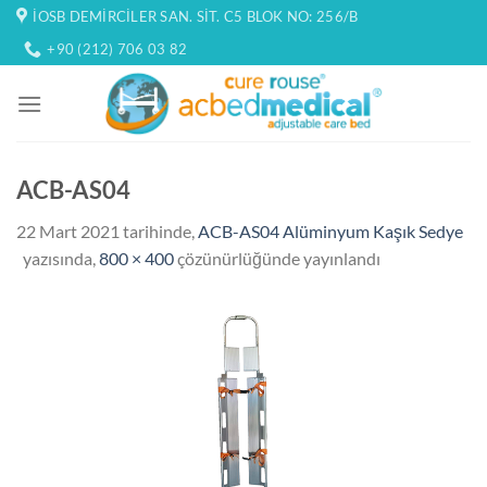
İçeriğe
İOSB DEMIRCILER SAN. SIT. C5 BLOK NO: 256/B
atla
+90 (212) 706 03 82
ACB-AS04
22 Mart 2021
tarihinde,
ACB-AS04 Alüminyum Kaşık Sedye
yazısında,
800 × 400
çözünürlüğünde yayınlandı