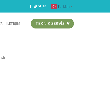
Turkish
▼
TEKNIK SERVİS
ER
İLETIŞIM
ndı