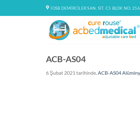
İçeriğe
İOSB DEMIRCILER SAN. SIT. C5 BLOK NO: 256
atla
ACB-AS04
6 Şubat 2021
tarihinde,
ACB-AS04 Alüminy