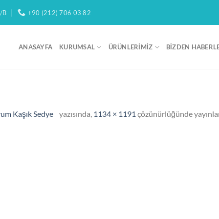
/B
+90 (212) 706 03 82
ANASAYFA
KURUMSAL
ÜRÜNLERIMIZ
BIZDEN HABERL
um Kaşık Sedye
yazısında,
1134 × 1191
çözünürlüğünde yayınla