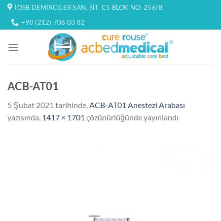
İçeriğe
İOSB DEMIRCILER SAN. SIT. C5 BLOK NO: 256/B
atla
+90 (212) 706 03 82
ACB-AT01
5 Şubat 2021
tarihinde,
ACB-AT01 Anestezi Arabası
yazısında,
1417 × 1701
çözünürlüğünde yayınlandı