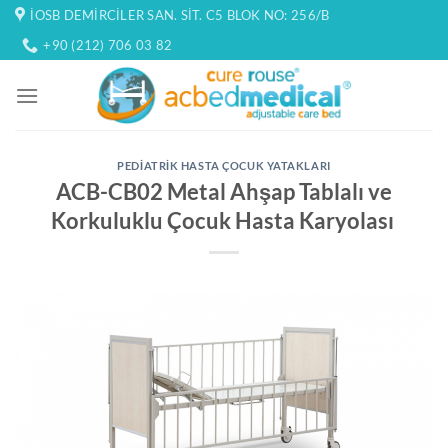
İçeriğe
İOSB DEMIRCILER SAN. SIT. C5 BLOK NO: 256/B
atla
+90 (212) 706 03 82
PEDIATRIK HASTA ÇOCUK YATAKLARI
ACB-CB02 Metal Ahşap Tablalı ve
Korkuluklu Çocuk Hasta Karyolası