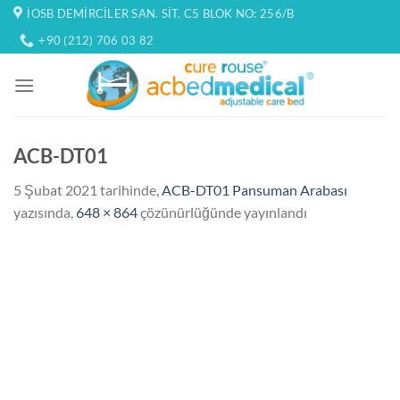
İçeriğe
İOSB DEMIRCILER SAN. SIT. C5 BLOK NO: 256/B
atla
+90 (212) 706 03 82
ACB-DT01
5 Şubat 2021
tarihinde,
ACB-DT01 Pansuman Arabası
yazısında,
648 × 864
çözünürlüğünde yayınlandı