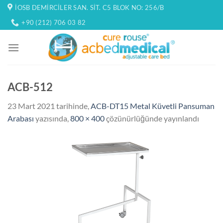
İçeriğe
İOSB DEMIRCILER SAN. SIT. C5 BLOK NO: 256/B
atla
+90 (212) 706 03 82
ACB-512
23 Mart 2021
tarihinde,
ACB-DT15 Metal Küvetli Pansuman
Arabası
yazısında,
800 × 400
çözünürlüğünde yayınlandı