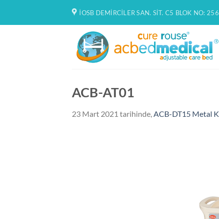
İçeriğe
İOSB DEMIRCILER SAN. SIT. C5 BLOK NO: 256
atla
ACB-AT01
23 Mart 2021
tarihinde,
ACB-DT15 Metal Kü