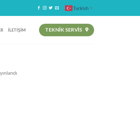
Turkish
▼
TEKNIK SERVİS
ER
İLETIŞIM
yınlandı