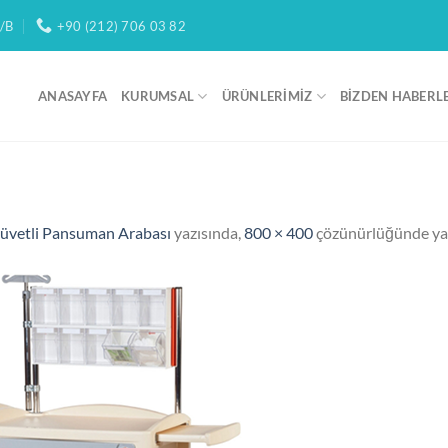
/B
+90 (212) 706 03 82
ANASAYFA
KURUMSAL
ÜRÜNLERIMIZ
BIZDEN HABERL
vetli Pansuman Arabası
yazısında,
800 × 400
çözünürlüğünde ya