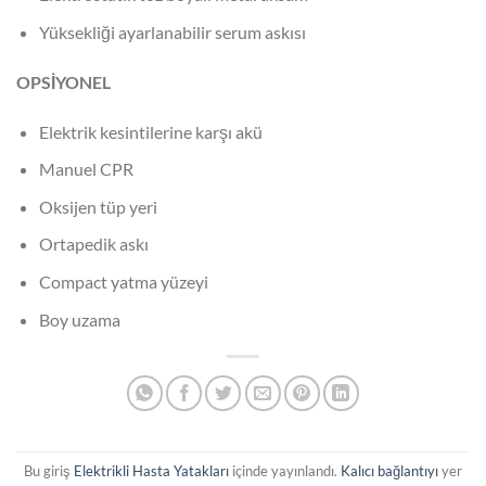
Yüksekliği ayarlanabilir serum askısı
OPSİYONEL
Elektrik kesintilerine karşı akü
Manuel CPR
Oksijen tüp yeri
Ortapedik askı
Compact yatma yüzeyi
Boy uzama
Bu giriş
Elektrikli Hasta Yatakları
içinde yayınlandı.
Kalıcı bağlantıyı
yer