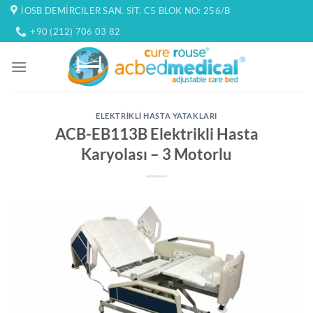
İçeriğe
İOSB DEMIRCILER SAN. SIT. C5 BLOK NO: 256/B
atla
+90 (212) 706 03 82
ELEKTRIKLI HASTA YATAKLARI
ACB-EB113B Elektrikli Hasta
Karyolası – 3 Motorlu