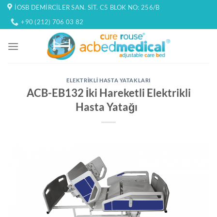
İçeriğe
İOSB DEMIRCILER SAN. SIT. C5 BLOK NO: 256/B
atla
+90 (212) 706 03 82
ELEKTRIKLI HASTA YATAKLARI
ACB-EB132 İki Hareketli Elektrikli
Hasta Yatağı